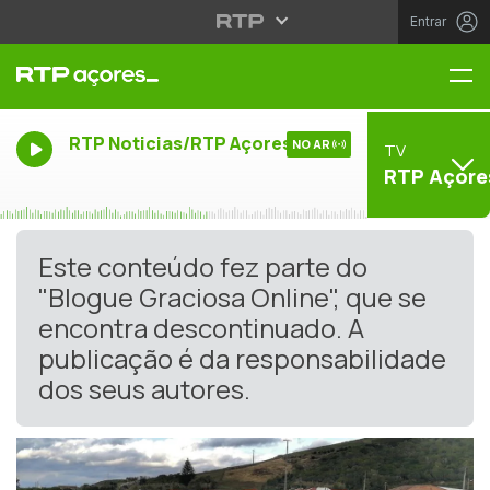
Entrar
Me
RTP Noticias/RTP Açores
NO AR
TV
RTP Açore
Este conteúdo fez parte do
"Blogue Graciosa Online", que se
encontra descontinuado. A
publicação é da responsabilidade
dos seus autores.