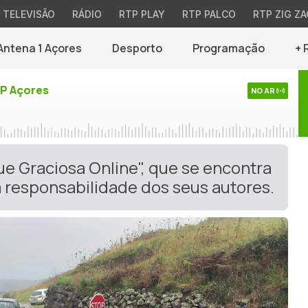
TELEVISÃO
RÁDIO
RTP PLAY
RTP PALCO
RTP ZIG ZA
Antena 1 Açores
Desporto
Programação
+ 
TP Açores
NO AR
ue Graciosa Online", que se encontra
 responsabilidade dos seus autores.