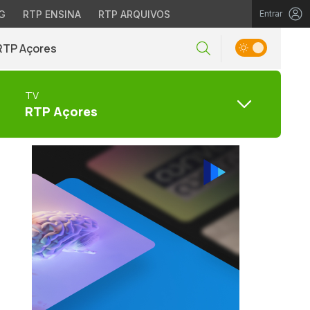
G
RTP ENSINA
RTP ARQUIVOS
Entrar
RTP Açores
TV
RTP Açores