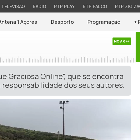
TELEVISÃO
RÁDIO
RTP PLAY
RTP PALCO
RTP ZIG ZA
Antena 1 Açores
Desporto
Programação
+ 
s
NO AR
ue Graciosa Online", que se encontra
 responsabilidade dos seus autores.