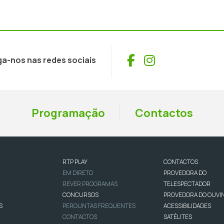
Facebook
Instagram
ga-nos nas redes sociais
Programação
Contactos
RTP PLAY
CONTACTOS
EM DIRETO
PROVEDORA DO
REVER PROGRAMAS
TELESPECTADOR
CONCURSOS
PROVEDORA DO OUVI
S
PERGUNTAS FREQUENTES
ACESSIBILIDADES
CONTACTOS
SATÉLITES