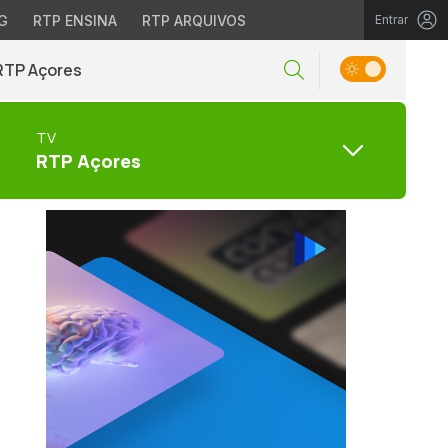
G
RTP ENSINA
RTP ARQUIVOS
Entrar
RTP Açores
TV
RTP Açores