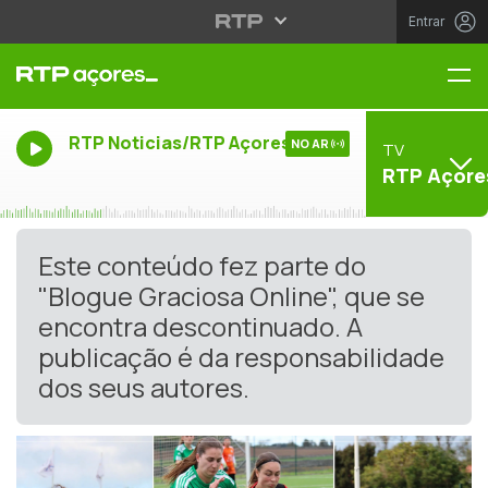
Entrar
Me
RTP Noticias/RTP Açores
NO AR
TV
RTP Açore
Este conteúdo fez parte do
"Blogue Graciosa Online", que se
encontra descontinuado. A
publicação é da responsabilidade
dos seus autores.