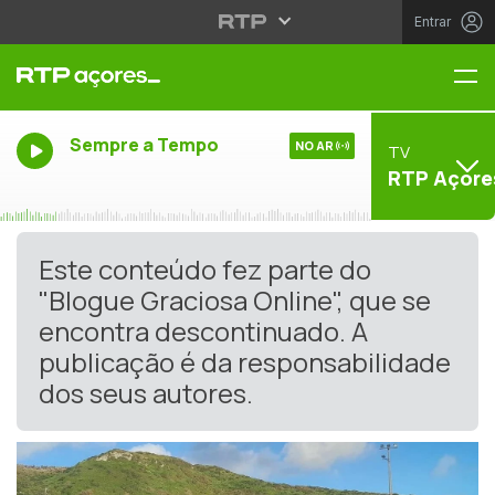
Entrar
Me
Sempre a Tempo
NO AR
TV
RTP Açore
Este conteúdo fez parte do
"Blogue Graciosa Online", que se
encontra descontinuado. A
publicação é da responsabilidade
dos seus autores.