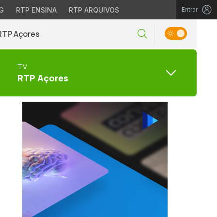
G
RTP ENSINA
RTP ARQUIVOS
Entrar
RTP Açores
TV
RTP Açores