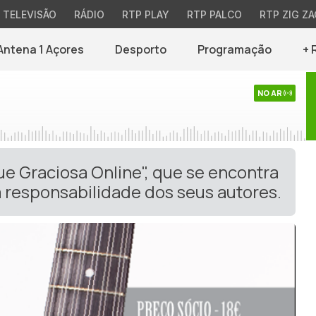
TELEVISÃO
RÁDIO
RTP PLAY
RTP PALCO
RTP ZIG ZA
Antena 1 Açores
Desporto
Programação
+ 
NO AR
ue Graciosa Online", que se encontra
 responsabilidade dos seus autores.