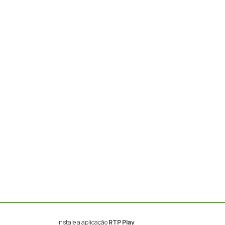
Instale a aplicação
RTP Play