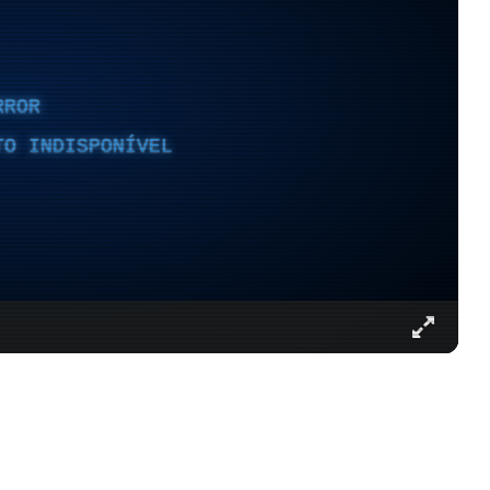
RROR
TO INDISPONÍVEL