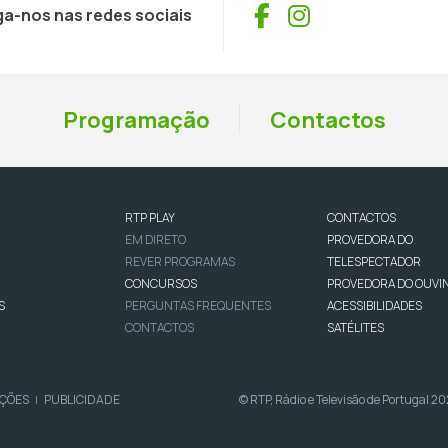
Facebook
Instagram
ga-nos nas redes sociais
Programação
Contactos
RTP PLAY
CONTACTOS
EM DIRETO
PROVEDORA DO
REVER PROGRAMAS
TELESPECTADOR
CONCURSOS
PROVEDORA DO OUVI
S
PERGUNTAS FREQUENTES
ACESSIBILIDADES
CONTACTOS
SATÉLITES
IÇÕES
PUBLICIDADE
© RTP, Rádio e Televisão de Portugal 2
|