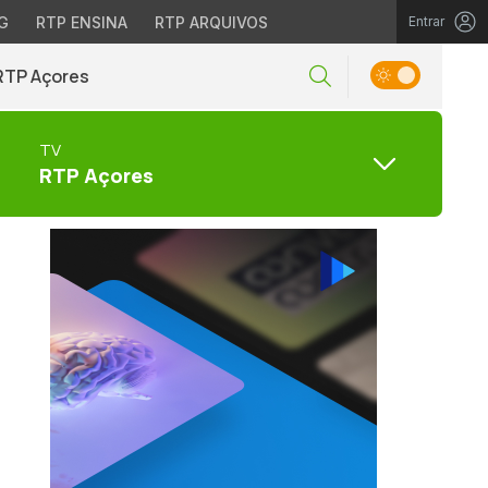
G
RTP ENSINA
RTP ARQUIVOS
Entrar
RTP Açores
TV
RTP Açores