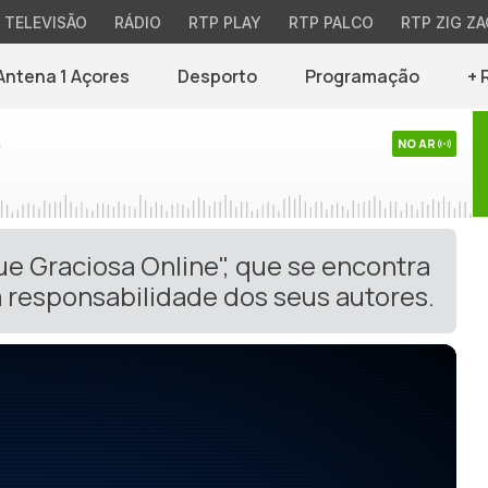
TELEVISÃO
RÁDIO
RTP PLAY
RTP PALCO
RTP ZIG ZA
Antena 1 Açores
Desporto
Programação
+ 
s
NO AR
ue Graciosa Online", que se encontra
 responsabilidade dos seus autores.