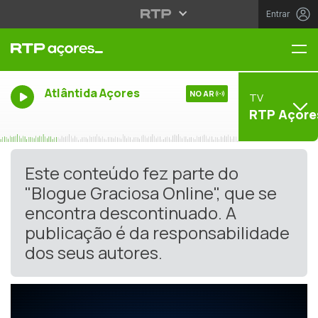
Entrar
Me
Atlântida Açores
NO AR
TV
RTP Açore
Este conteúdo fez parte do
"Blogue Graciosa Online", que se
encontra descontinuado. A
publicação é da responsabilidade
dos seus autores.