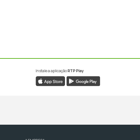
Instale a aplicação
RTP Play