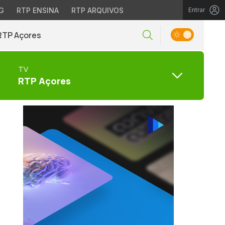
G
RTP ENSINA
RTP ARQUIVOS
Entrar
RTP Açores
TV
RTP Açores