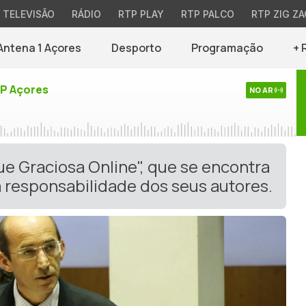
TELEVISÃO
RÁDIO
RTP PLAY
RTP PALCO
RTP ZIG ZA
Antena 1 Açores
Desporto
Programação
+ 
TP Açores
NO AR
ue Graciosa Online", que se encontra
 responsabilidade dos seus autores.