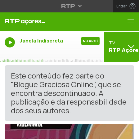
Entrar
Me
Janela Indiscreta
NO AR
TV
RTP Açore
Este conteúdo fez parte do
"Blogue Graciosa Online", que se
encontra descontinuado. A
publicação é da responsabilidade
dos seus autores.