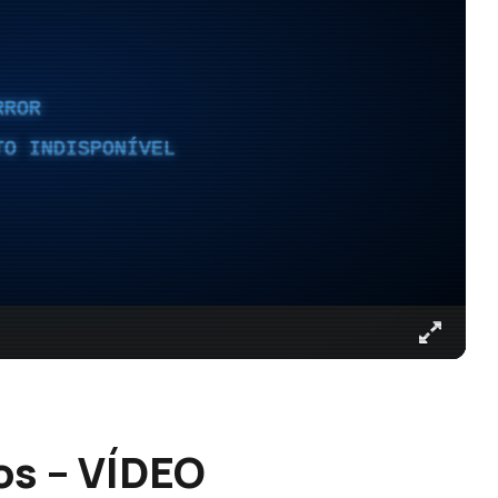
RROR
TO INDISPONÍVEL
os – VÍDEO