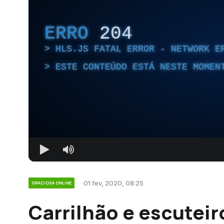
ERRO
204
HLS.JS FATAL ERROR - NETWORK E
ESTE CONTEÚDO ESTÁ NESTE MOMEN
01 fev, 2020, 08:25
GRACIOSA ONLINE
Carrilhão e escuteir