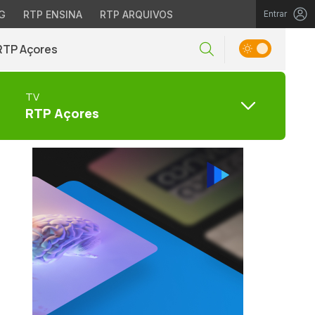
G
RTP ENSINA
RTP ARQUIVOS
Entrar
RTP Açores
TV
RTP Açores