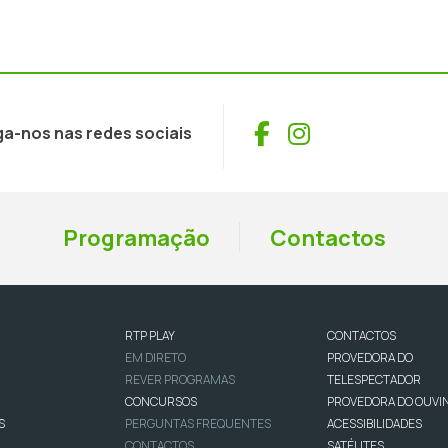
Facebook
Instagram
ga-nos nas redes sociais
Programação
Contactos
RTP PLAY
CONTACTOS
EM DIRETO
PROVEDORA DO
REVER PROGRAMAS
TELESPECTADOR
CONCURSOS
PROVEDORA DO OUVI
S
PERGUNTAS FREQUENTES
ACESSIBILIDADES
CONTACTOS
SATÉLITES