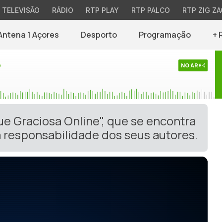
TELEVISÃO
RÁDIO
RTP PLAY
RTP PALCO
RTP ZIG ZA
Antena 1 Açores
Desporto
Programação
+ 
o
NO AR
ue Graciosa Online", que se encontra
 responsabilidade dos seus autores.