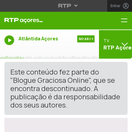
Entrar
Me
Atlântida Açores
NO AR
TV
RTP Açore
Este conteúdo fez parte do
"Blogue Graciosa Online", que se
encontra descontinuado. A
publicação é da responsabilidade
dos seus autores.