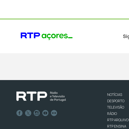
Si
NOTÍCIAS
DESPORTO
TELEVISÃO
RÁDIO
RTP ARQUIVO
RTP ENSINA