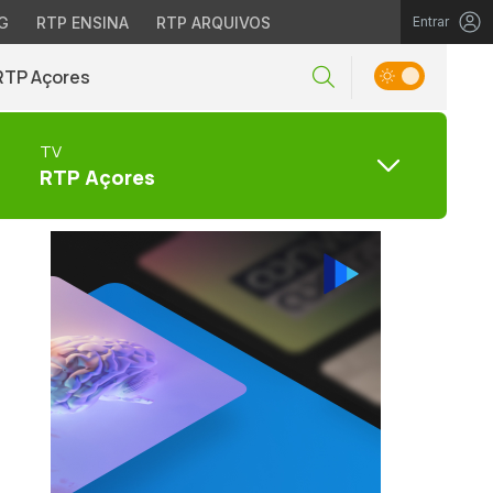
G
RTP ENSINA
RTP ARQUIVOS
Entrar
RTP Açores
TV
RTP Açores