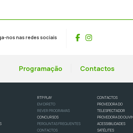
Facebook
Instagram
ga-nos nas redes sociais
Programação
Contactos
RTP PLAY
CONTACTOS
EM DIRETO
PROVEDORA DO
REVER PROGRAMAS
TELESPECTADOR
CONCURSOS
PROVEDORA DO OUVI
S
PERGUNTAS FREQUENTES
ACESSIBILIDADES
CONTACTOS
SATÉLITES