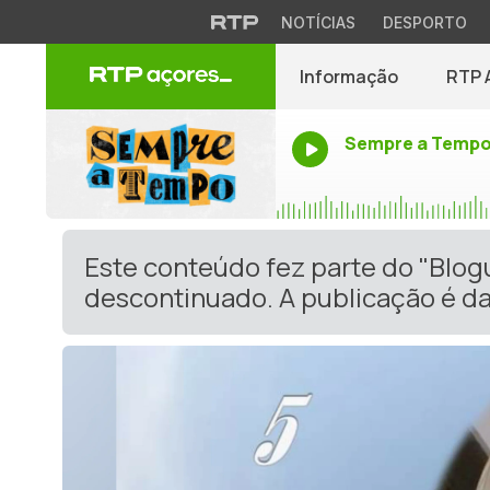
NOTÍCIAS
DESPORTO
Informação
RTP 
Sempre a Temp
Este conteúdo fez parte do "Blog
descontinuado. A publicação é da