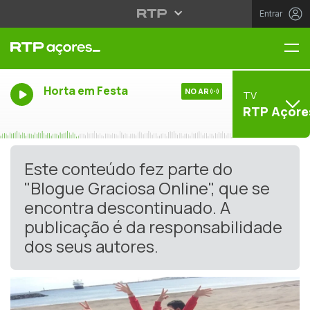
Entrar
Me
Horta em Festa
NO AR
TV
RTP Açore
Este conteúdo fez parte do
"Blogue Graciosa Online", que se
encontra descontinuado. A
publicação é da responsabilidade
dos seus autores.