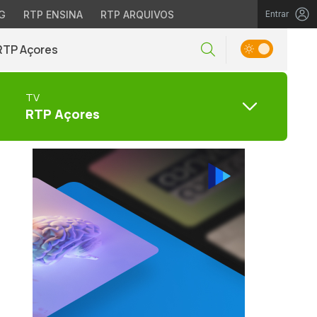
G
RTP ENSINA
RTP ARQUIVOS
Entrar
RTP Açores
TV
RTP Açores