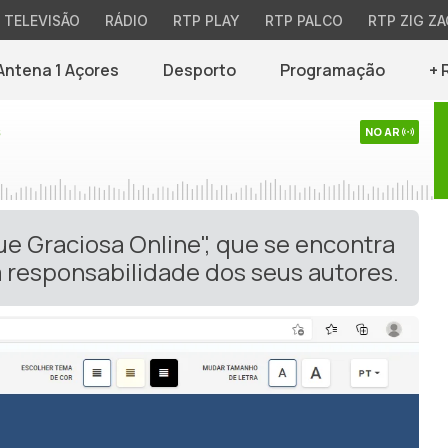
TELEVISÃO
RÁDIO
RTP PLAY
RTP PALCO
RTP ZIG ZA
Antena 1 Açores
Desporto
Programação
+ 
s
NO AR
ue Graciosa Online", que se encontra
 responsabilidade dos seus autores.