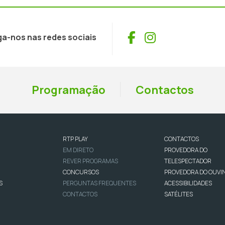
Facebook
Instagram
ga-nos nas redes sociais
Programação
Contactos
RTP PLAY
CONTACTOS
EM DIRETO
PROVEDORA DO
REVER PROGRAMAS
TELESPECTADOR
CONCURSOS
PROVEDORA DO OUVI
S
PERGUNTAS FREQUENTES
ACESSIBILIDADES
CONTACTOS
SATÉLITES