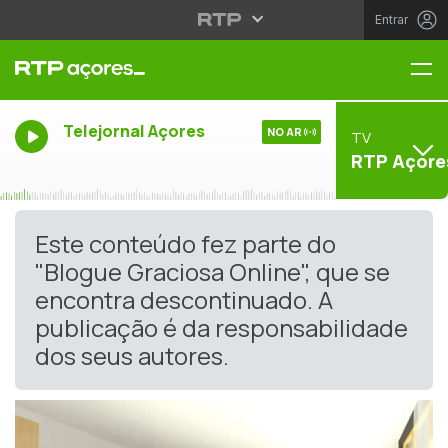
Entrar
Me
Telejornal Açores
NO AR
TV
RTP Açore
Este conteúdo fez parte do
"Blogue Graciosa Online", que se
encontra descontinuado. A
publicação é da responsabilidade
dos seus autores.