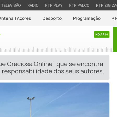
TELEVISÃO
RÁDIO
RTP PLAY
RTP PALCO
RTP ZIG ZA
Antena 1 Açores
Desporto
Programação
+ 
o
NO AR
ue Graciosa Online", que se encontra
 responsabilidade dos seus autores.