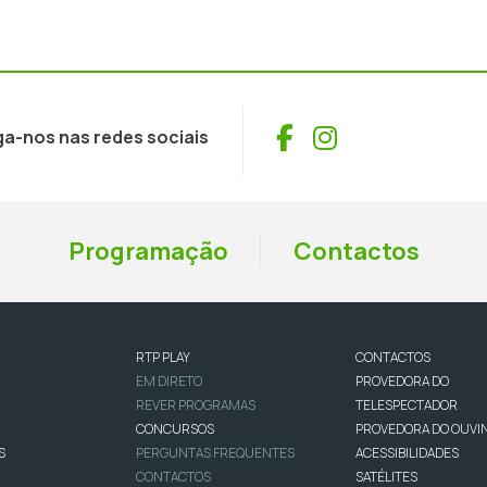
Facebook
Instagram
ga-nos nas redes sociais
Programação
Contactos
RTP PLAY
CONTACTOS
EM DIRETO
PROVEDORA DO
REVER PROGRAMAS
TELESPECTADOR
CONCURSOS
PROVEDORA DO OUVI
S
PERGUNTAS FREQUENTES
ACESSIBILIDADES
CONTACTOS
SATÉLITES