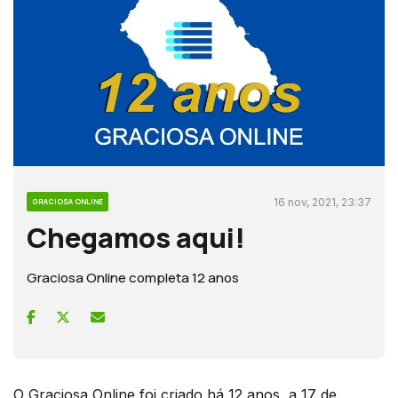
16 nov, 2021, 23:37
GRACIOSA ONLINE
Chegamos aqui!
Graciosa Online completa 12 anos
O Graciosa Online foi criado há 12 anos, a 17 de