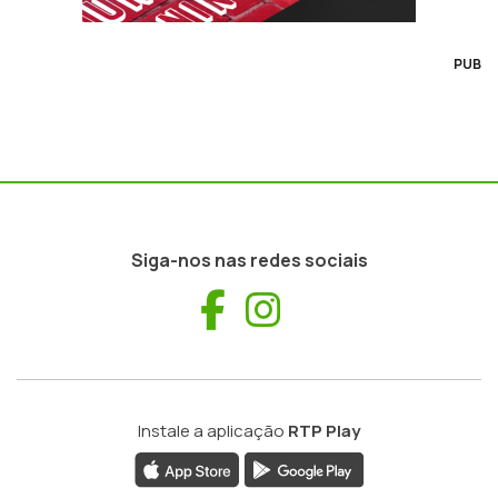
PUB
Siga-nos nas redes sociais
Facebook
Instagram
Instale a aplicação
RTP Play