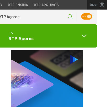
G
RTP ENSINA
RTP ARQUIVOS
Entrar
RTP Açores
TV
RTP Açores