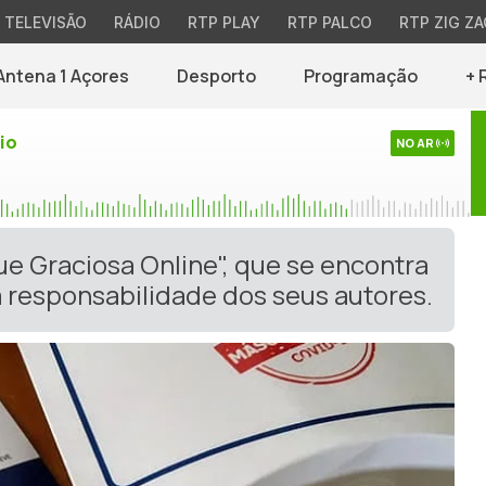
TELEVISÃO
RÁDIO
RTP PLAY
RTP PALCO
RTP ZIG ZA
Antena 1 Açores
Desporto
Programação
+ 
io
NO AR
ue Graciosa Online", que se encontra
 responsabilidade dos seus autores.