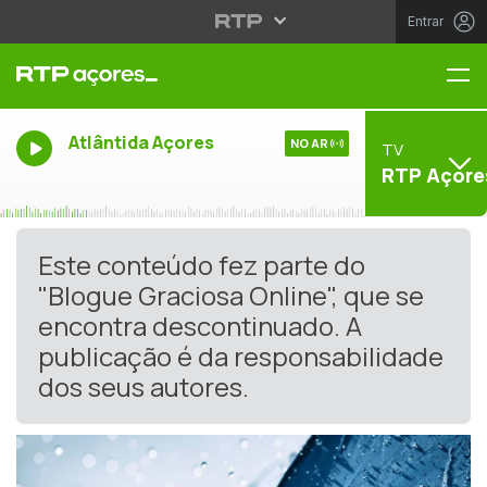
Entrar
Me
Atlântida Açores
NO AR
TV
RTP Açore
Este conteúdo fez parte do
"Blogue Graciosa Online", que se
encontra descontinuado. A
publicação é da responsabilidade
dos seus autores.