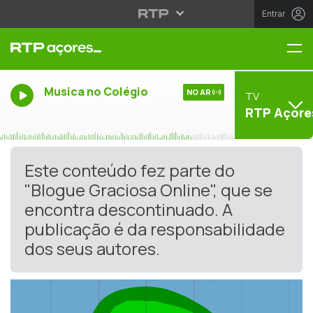
Entrar
Me
Musica no Colégio
NO AR
TV
RTP Açore
Este conteúdo fez parte do
"Blogue Graciosa Online", que se
encontra descontinuado. A
publicação é da responsabilidade
dos seus autores.