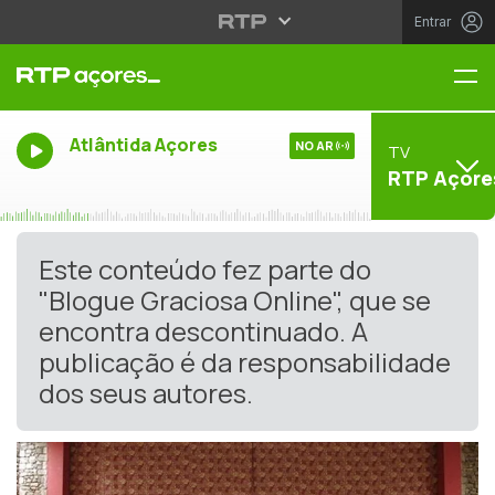
Entrar
Me
Atlântida Açores
NO AR
TV
RTP Açore
Este conteúdo fez parte do
"Blogue Graciosa Online", que se
encontra descontinuado. A
publicação é da responsabilidade
dos seus autores.