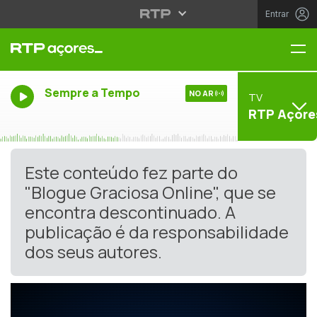
Entrar
Me
Sempre a Tempo
NO AR
TV
RTP Açore
Este conteúdo fez parte do
"Blogue Graciosa Online", que se
encontra descontinuado. A
publicação é da responsabilidade
dos seus autores.