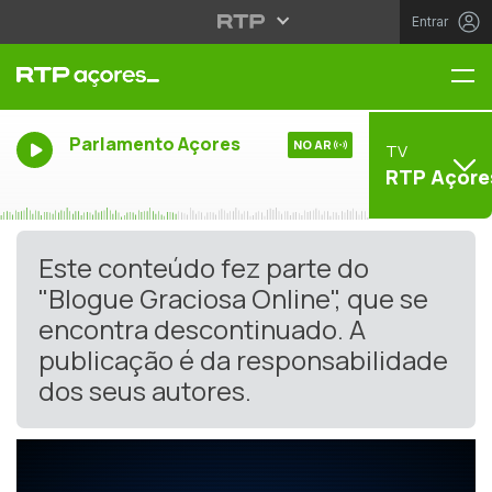
Entrar
Me
Parlamento Açores
NO AR
TV
RTP Açore
Este conteúdo fez parte do
"Blogue Graciosa Online", que se
encontra descontinuado. A
publicação é da responsabilidade
dos seus autores.