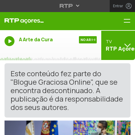
Entrar
Me
A Arte da Cura
NO AR
TV
RTP Açore
Este conteúdo fez parte do
"Blogue Graciosa Online", que se
encontra descontinuado. A
publicação é da responsabilidade
dos seus autores.