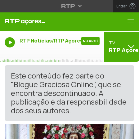
Entrar
Me
RTP Noticias/RTP Açores
NO AR
TV
RTP Açore
Este conteúdo fez parte do
"Blogue Graciosa Online", que se
encontra descontinuado. A
publicação é da responsabilidade
dos seus autores.