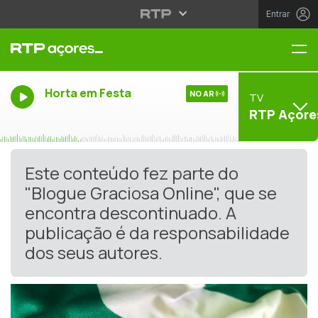
Entrar
Me
Horta em Festa
NO AR
TV
RTP Açore
Este conteúdo fez parte do
"Blogue Graciosa Online", que se
encontra descontinuado. A
publicação é da responsabilidade
dos seus autores.