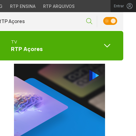
G
RTP ENSINA
RTP ARQUIVOS
Entrar
RTP Açores
TV
RTP Açores