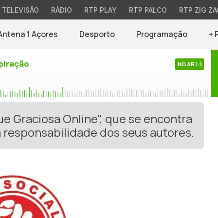
TELEVISÃO
RÁDIO
RTP PLAY
RTP PALCO
RTP ZIG ZA
Antena 1 Açores
Desporto
Programação
+ 
piração
NO AR
ue Graciosa Online", que se encontra
 responsabilidade dos seus autores.