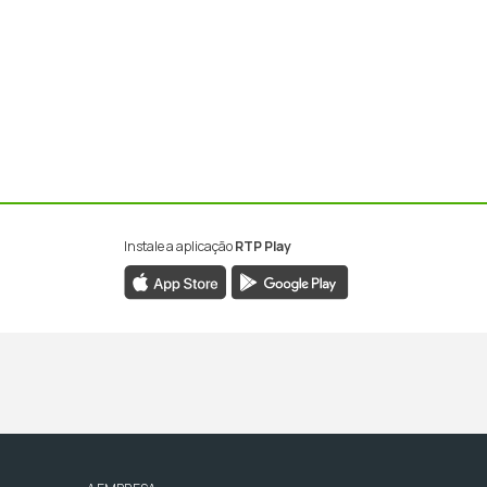
Instale a aplicação
RTP Play