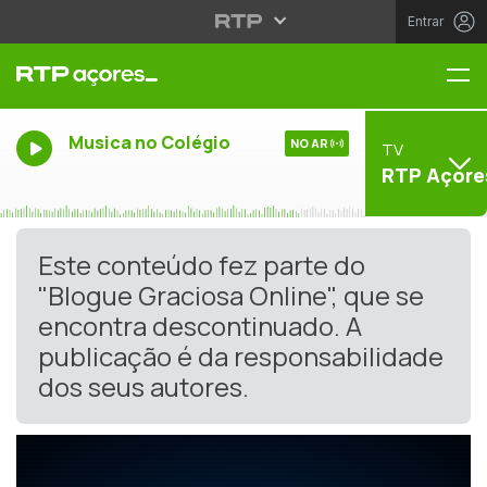
Entrar
Me
Musica no Colégio
NO AR
TV
RTP Açore
Este conteúdo fez parte do
"Blogue Graciosa Online", que se
encontra descontinuado. A
publicação é da responsabilidade
dos seus autores.