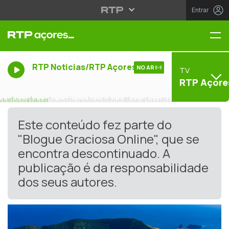
Entrar
Me
RTP Noticias/RTP Açores
NO AR
TV
RTP Açore
Este conteúdo fez parte do
"Blogue Graciosa Online", que se
encontra descontinuado. A
publicação é da responsabilidade
dos seus autores.