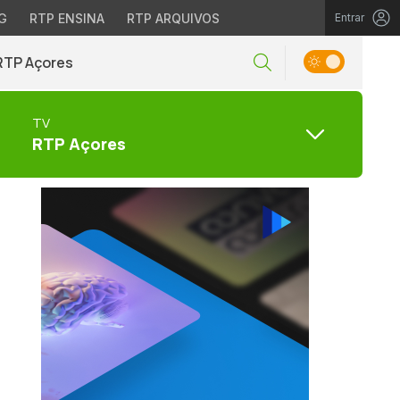
G
RTP ENSINA
RTP ARQUIVOS
Entrar
RTP Açores
TV
RTP Açores