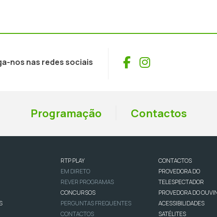
Facebook
Instagram
ga-nos nas redes sociais
Programação
Contactos
RTP PLAY
CONTACTOS
EM DIRETO
PROVEDORA DO
REVER PROGRAMAS
TELESPECTADOR
CONCURSOS
PROVEDORA DO OUVI
S
PERGUNTAS FREQUENTES
ACESSIBILIDADES
CONTACTOS
SATÉLITES