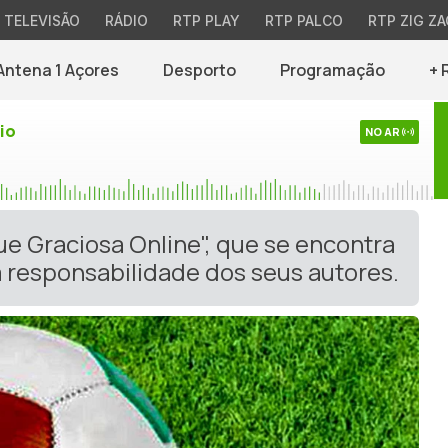
TELEVISÃO
RÁDIO
RTP PLAY
RTP PALCO
RTP ZIG ZA
Antena 1 Açores
Desporto
Programação
+ 
io
NO AR
ue Graciosa Online", que se encontra
 responsabilidade dos seus autores.