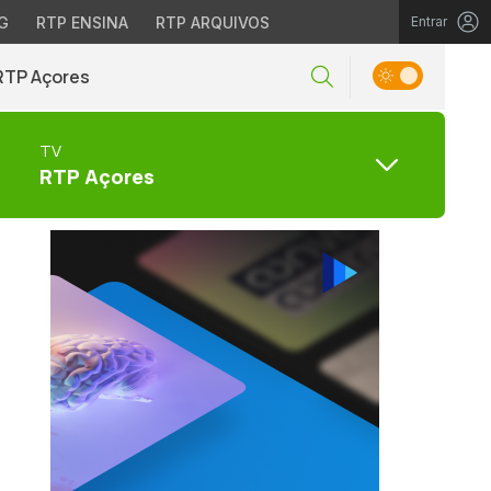
G
RTP ENSINA
RTP ARQUIVOS
Entrar
RTP Açores
TV
RTP Açores