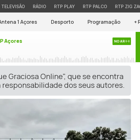
TELEVISÃO
RÁDIO
RTP PLAY
RTP PALCO
RTP ZIG ZA
Antena 1 Açores
Desporto
Programação
+ 
TP Açores
NO AR
ue Graciosa Online", que se encontra
 responsabilidade dos seus autores.