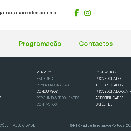
Facebook
Instagram
ga-nos nas redes sociais
Programação
Contactos
RTP PLAY
CONTACTOS
EM DIRETO
PROVEDORA DO
REVER PROGRAMAS
TELESPECTADOR
CONCURSOS
PROVEDORA DO OUVI
S
PERGUNTAS FREQUENTES
ACESSIBILIDADES
CONTACTOS
SATÉLITES
IÇÕES
PUBLICIDADE
© RTP, Rádio e Televisão de Portugal 2
|