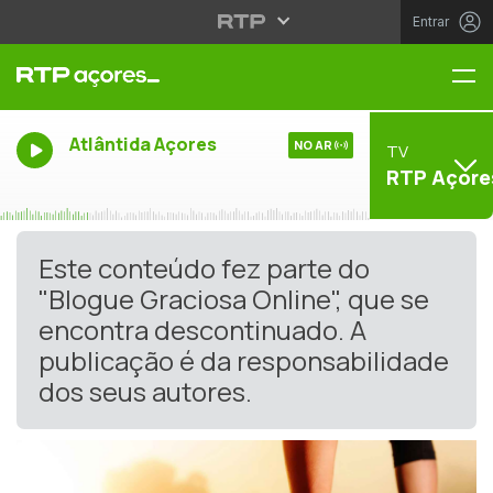
Entrar
Me
Atlântida Açores
NO AR
TV
RTP Açore
Este conteúdo fez parte do
"Blogue Graciosa Online", que se
encontra descontinuado. A
publicação é da responsabilidade
dos seus autores.