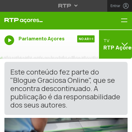
Entrar
Me
Parlamento Açores
NO AR
TV
RTP Açore
Este conteúdo fez parte do
"Blogue Graciosa Online", que se
encontra descontinuado. A
publicação é da responsabilidade
dos seus autores.