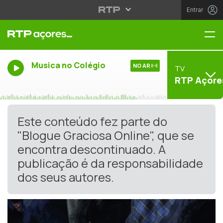
Entrar
Me
Musica no Colégio
NO AR
TV
RTP Açore
Este conteúdo fez parte do
"Blogue Graciosa Online", que se
encontra descontinuado. A
publicação é da responsabilidade
dos seus autores.