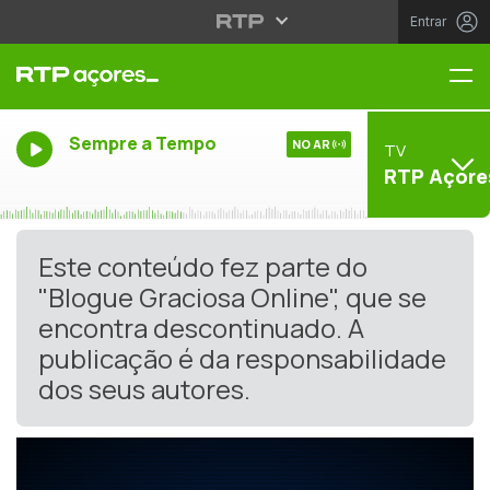
Entrar
Me
Sempre a Tempo
NO AR
TV
RTP Açore
Este conteúdo fez parte do
"Blogue Graciosa Online", que se
encontra descontinuado. A
publicação é da responsabilidade
dos seus autores.