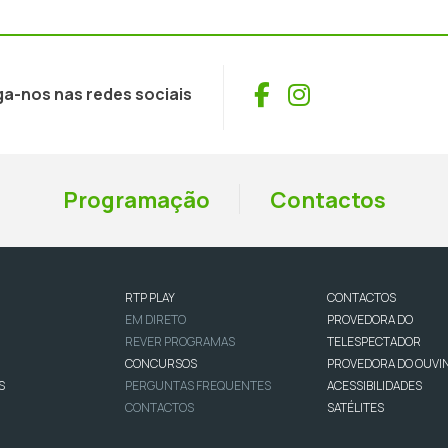
Facebook
Instagram
ga-nos nas redes sociais
Programação
Contactos
RTP PLAY
CONTACTOS
EM DIRETO
PROVEDORA DO
REVER PROGRAMAS
TELESPECTADOR
CONCURSOS
PROVEDORA DO OUVI
S
PERGUNTAS FREQUENTES
ACESSIBILIDADES
CONTACTOS
SATÉLITES