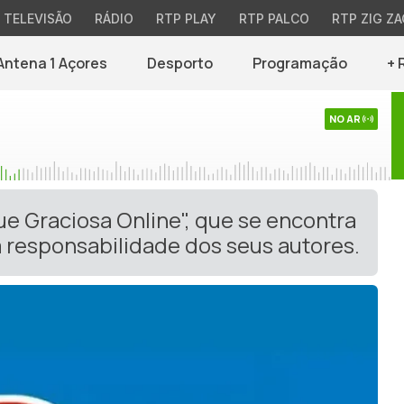
TELEVISÃO
RÁDIO
RTP PLAY
RTP PALCO
RTP ZIG ZA
Antena 1 Açores
Desporto
Programação
+ 
NO AR
ue Graciosa Online", que se encontra
 responsabilidade dos seus autores.