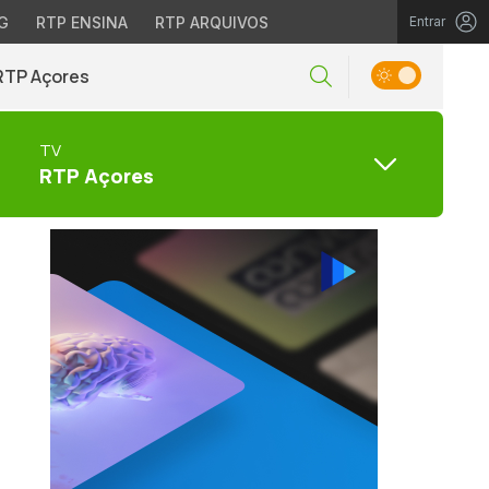
G
RTP ENSINA
RTP ARQUIVOS
Entrar
RTP Açores
TV
RTP Açores