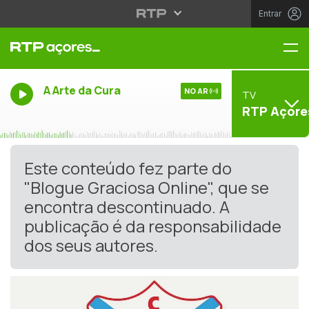
Entrar
Me
A Arte da Cura
NO AR
TV
RTP Açore
Este conteúdo fez parte do
"Blogue Graciosa Online", que se
encontra descontinuado. A
publicação é da responsabilidade
dos seus autores.