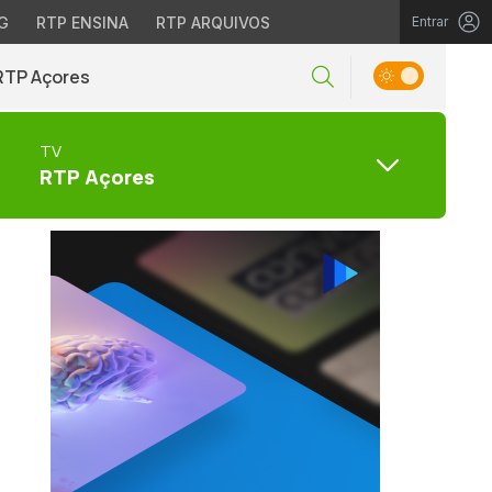
G
RTP ENSINA
RTP ARQUIVOS
Entrar
RTP Açores
TV
RTP Açores