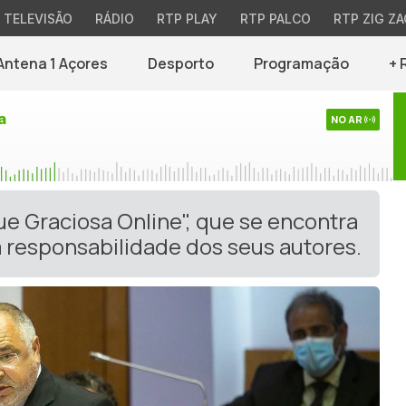
TELEVISÃO
RÁDIO
RTP PLAY
RTP PALCO
RTP ZIG ZA
Antena 1 Açores
Desporto
Programação
+ 
a
NO AR
ue Graciosa Online", que se encontra
 responsabilidade dos seus autores.