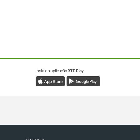
Instale a aplicação
RTP Play