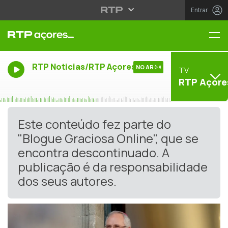
Entrar
Me
RTP Noticias/RTP Açores
NO AR
TV
RTP Açore
Este conteúdo fez parte do
"Blogue Graciosa Online", que se
encontra descontinuado. A
publicação é da responsabilidade
dos seus autores.