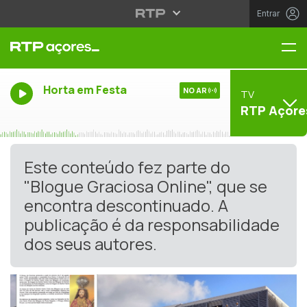
Entrar
Me
Horta em Festa
NO AR
TV
RTP Açore
Este conteúdo fez parte do
"Blogue Graciosa Online", que se
encontra descontinuado. A
publicação é da responsabilidade
dos seus autores.