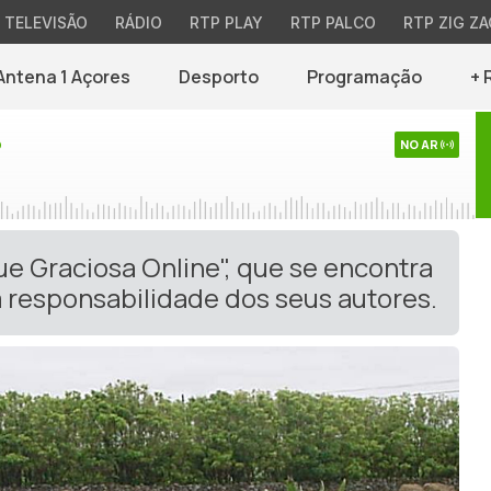
TELEVISÃO
RÁDIO
RTP PLAY
RTP PALCO
RTP ZIG ZA
Antena 1 Açores
Desporto
Programação
+ 
o
NO AR
ue Graciosa Online", que se encontra
 responsabilidade dos seus autores.