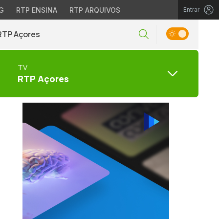
G
RTP ENSINA
RTP ARQUIVOS
Entrar
RTP Açores
TV
RTP Açores