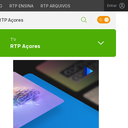
G
RTP ENSINA
RTP ARQUIVOS
Entrar
RTP Açores
TV
RTP Açores