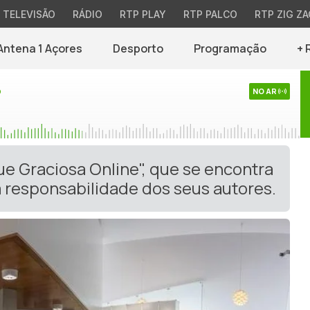
TELEVISÃO
RÁDIO
RTP PLAY
RTP PALCO
RTP ZIG ZA
Antena 1 Açores
Desporto
Programação
+ 
o
NO AR
ue Graciosa Online", que se encontra
 responsabilidade dos seus autores.