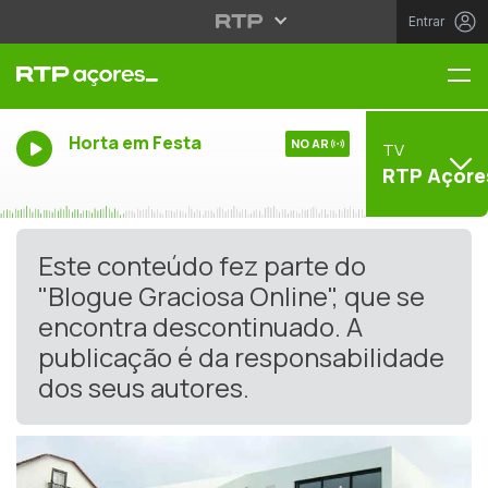
Entrar
Me
Horta em Festa
NO AR
TV
RTP Açore
Este conteúdo fez parte do
"Blogue Graciosa Online", que se
encontra descontinuado. A
publicação é da responsabilidade
dos seus autores.