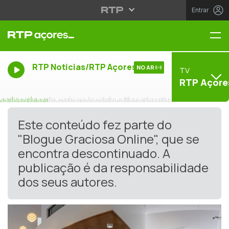
Entrar
Me
RTP Noticias/RTP Açores
NO AR
TV
RTP Açore
Este conteúdo fez parte do
"Blogue Graciosa Online", que se
encontra descontinuado. A
publicação é da responsabilidade
dos seus autores.