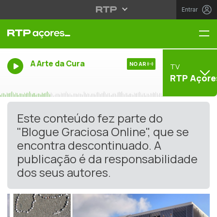
Entrar
Me
A Arte da Cura
NO AR
TV
RTP Açore
Este conteúdo fez parte do
"Blogue Graciosa Online", que se
encontra descontinuado. A
publicação é da responsabilidade
dos seus autores.