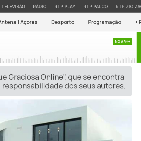
TELEVISÃO
RÁDIO
RTP PLAY
RTP PALCO
RTP ZIG ZA
Antena 1 Açores
Desporto
Programação
+ 
s
NO AR
ue Graciosa Online", que se encontra
 responsabilidade dos seus autores.