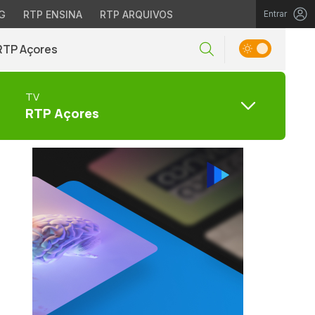
G
RTP ENSINA
RTP ARQUIVOS
Entrar
RTP Açores
TV
RTP Açores