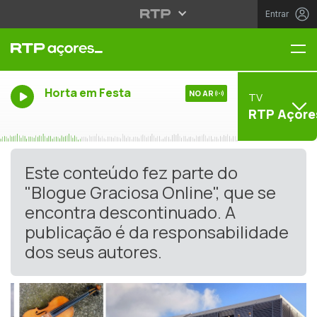
Entrar
Me
Horta em Festa
NO AR
TV
RTP Açore
Este conteúdo fez parte do
"Blogue Graciosa Online", que se
encontra descontinuado. A
publicação é da responsabilidade
dos seus autores.