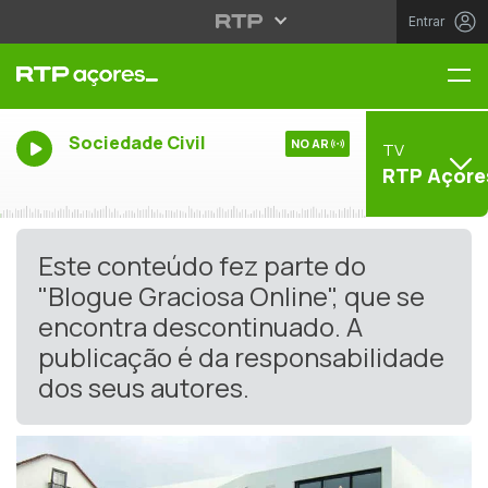
Entrar
Me
Sociedade Civil
NO AR
TV
RTP Açore
Este conteúdo fez parte do
"Blogue Graciosa Online", que se
encontra descontinuado. A
publicação é da responsabilidade
dos seus autores.