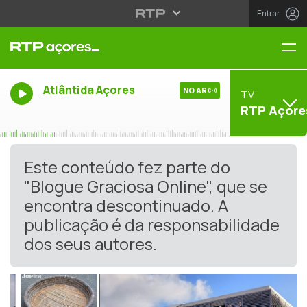
Entrar
Me
Atlântida Açores
NO AR
TV
RTP Açore
Este conteúdo fez parte do
"Blogue Graciosa Online", que se
encontra descontinuado. A
publicação é da responsabilidade
dos seus autores.